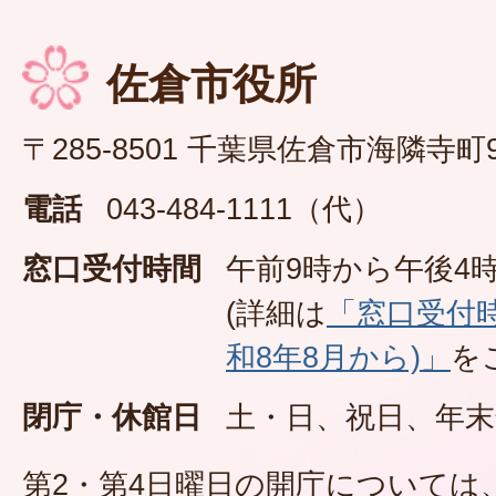
佐倉市役所
〒285-8501 千葉県佐倉市海隣寺町
電話
043-484-1111（代）
窓口受付時間
午前9時から午後4時
(詳細は
「窓口受付
和8年8月から)」
を
閉庁・休館日
土・日、祝日、年末
第2・第4日曜日の開庁については