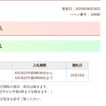
更新日：2025年08月26日
ページ番号：
20680
札
札
入札期間
開札日
8月26日午前8時30分から
10月23日
9月30日午後5時00分まで
び国民の祝日・休日は除きます。
（正午から午後1時までを除きます。）
公告文を必ずご覧ください。