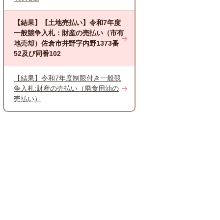
【結果】【土地売払い】令和7年度
一般競争入札：財産の売払い（市有
地売却）佐倉市井野字内野1373番
52及び同番102
【結果】令和7年度制限付き一般競
争入札:財産の売払い（廃食用油の
売払い）