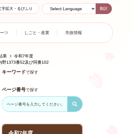
翻訳
文字拡大・るびふり
ーツ
しごと・産業
市政情報
結果
令和7年度
373番52及び同番102
キーワード
で探す
ページ番号
で探す
令和7年度