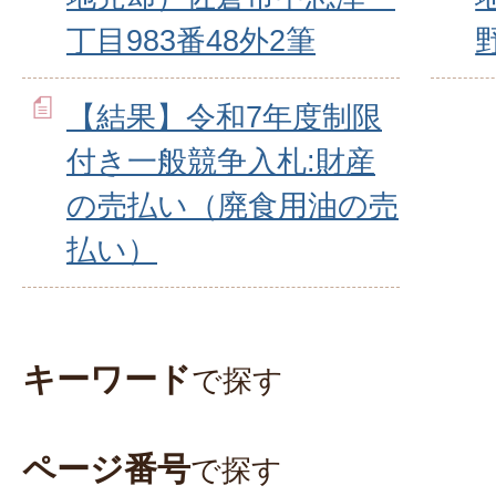
丁目983番48外2筆
【結果】令和7年度制限
付き一般競争入札:財産
の売払い（廃食用油の売
払い）
キーワード
で探す
ページ番号
で探す