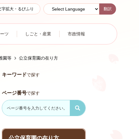
翻訳
文字拡大・るびふり
ーツ
しごと・産業
市政情報
稚園等
公立保育園の在り方
キーワード
で探す
ページ番号
で探す
公立保育園の在り方