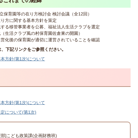
るこれまでの経緯
市立保育園等の在り方検討会 検討会議（全12回）
在り方に関する基本方針を策定
営化する移管事業者を公募、福祉法人生活クラブを選定
営化（生活クラブ風の村保育園佐倉東の開園）
、民営化後の保育園が適切に運営されていることを確認
ては、下記リンクをご参照ください。
本方針(第1次)について
本方針(第1次)について
について(第1次)
援部]こども政策課(企画財務班)