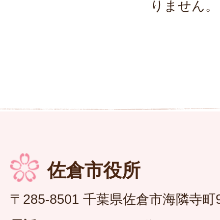
りません。
佐倉市役所
〒285-8501 千葉県佐倉市海隣寺町