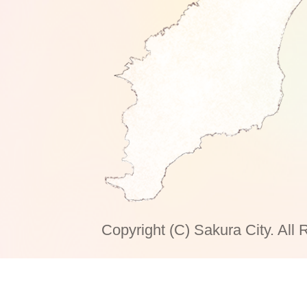
Copyright (C) Sakura City. All 