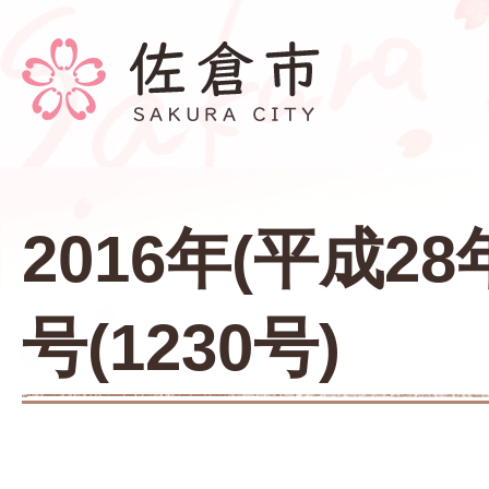
2016年(平成28
号(1230号)