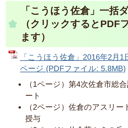
「こうほう佐倉」一括
（クリックするとPDF
ます）
「こうほう佐倉」2016年2月1日
ページ (PDFファイル: 5.8MB)
（1ページ）第4次佐倉市総合
ート
（2ページ）佐倉のアスリー
授与