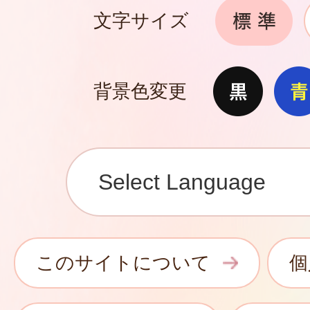
文字サイズ
背景色変更
このサイトについて
個