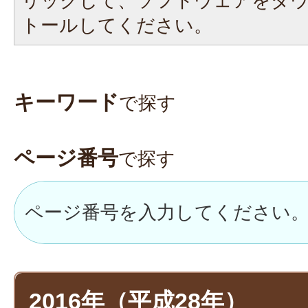
リックして、ソフトウェアをダ
トールしてください。
キーワード
で探す
ページ番号
で探す
2016年（平成28年）