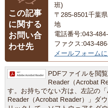
班)
この記事
〒285-8501千
に関する
地
電話番号:043-484-
お問い合
ファクス:043-486-
わせ先
メールフォームに
PDFファイルを閲覧
Reader（Acrobat
す。お持ちでない方は、左記の「A
Reader（Acrobat Reader