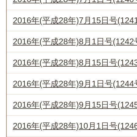
2016年(平成28年)7月15日号(124
2016年(平成28年)8月1日号(1242
2016年(平成28年)8月15日号(124
2016年(平成28年)9月1日号(1244
2016年(平成28年)9月15日号(124
2016年(平成28年)10月1日号(124