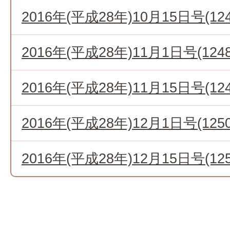
2016年(平成28年)10月15日号(12
2016年(平成28年)11月1日号(124
2016年(平成28年)11月15日号(12
2016年(平成28年)12月1日号(125
2016年(平成28年)12月15日号(12