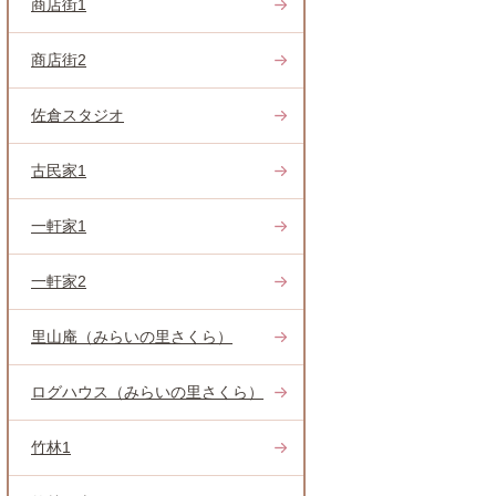
商店街1
商店街2
佐倉スタジオ
古民家1
一軒家1
一軒家2
里山庵（みらいの里さくら）
ログハウス（みらいの里さくら）
竹林1