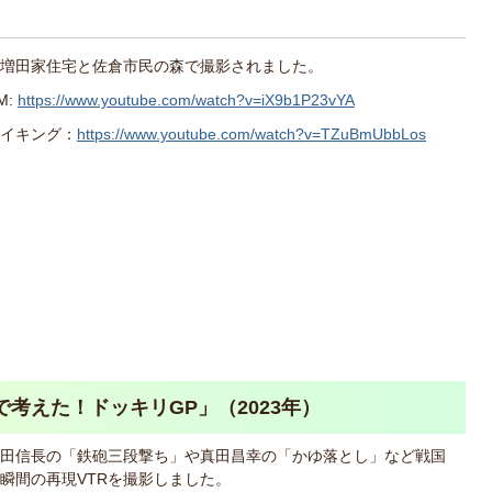
増田家住宅と佐倉市民の森で撮影されました。
M:
https://www.youtube.com/watch?v=iX9b1P23vYA
イキング：
https://www.youtube.com/watch?v=TZuBmUbbLos
考えた！ドッキリGP」（2023年）
田信長の「鉄砲三段撃ち」や真田昌幸の「かゆ落とし」など戦国
瞬間の再現VTRを撮影しました。