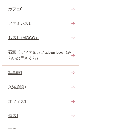
カフェ6
ファミレス1
お店1（MOCO）
石窯ピッツァ＆カフェbamboo（み
らいの里さくら）
写真館1
入浴施設1
オフィス1
酒店1