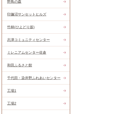
野鳥の森
印旛沼サンセットヒルズ
竹林(ひよどり坂)
志津コミュニティセンター
ミレニアムセンター佐倉
和田ふるさと館
千代田・染井野ふれあいセンター
工場1
工場2