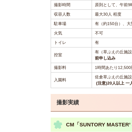
撮影時間
原則として、午前9
収容人数
最大30人 程度
駐車場
有（約150台）、
火気
不可
トイレ
有
有（草ぶえの丘施設
控室
前申し込み
撮影料
1時間あたり12,500
佐倉草ぶえの丘施設
入園料
(注意)20人以上 一
撮影実績
CM「SUNTORY MASTER’