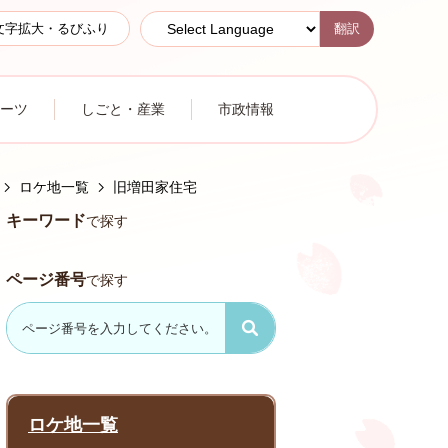
翻訳
文字拡大・るびふり
ーツ
しごと・産業
市政情報
ロケ地一覧
旧増田家住宅
キーワード
で探す
ページ番号
で探す
ロケ地一覧