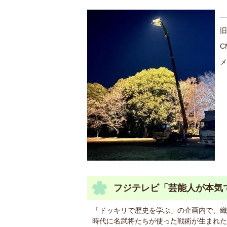
旧
C
メ
フジテレビ「芸能人が本気で
「ドッキリで歴史を学ぶ」の企画内で、織
時代に名武将たちが使った戦術が生まれた