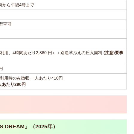
時から午後4時まで
大型車可
利用、4時間あたり2,860 円）＋別途草ぶえの丘入園料
(注意)要事
円
利用時のみ徴収 一人あたり410円
人あたり290円
 S DREAM」（2025年）