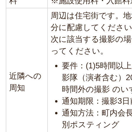
料
※施設使用料・入館料
周辺は住宅街です。地
分に配慮してくださ
次に該当する撮影の場
ってください。
要件：(1)5時間以
近隣への
影隊（演者含む）20
周知
時間外の撮影 のい
通知期限：撮影3日
通知方法：町内会
別ポスティング