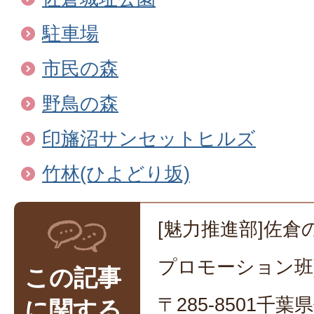
駐車場
市民の森
野鳥の森
印旛沼サンセットヒルズ
竹林(ひよどり坂)
[魅力推進部]佐倉
プロモーション班
この記事
〒285-8501千
に関する