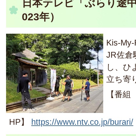
日本テレビ「ぶらり途中
023年）
Kis-M
JR佐
し、ひ
立ち寄
【番組
HP】
https://www.ntv.co.jp/burari/