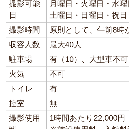
撮影可能
月曜日・火曜日・水曜
日
土曜日・日曜日・祝日
撮影時間
原則として、午前8時
収容人数
最大40人
駐車場
有（10）、大型車不可
火気
不可
トイレ
有
控室
無
撮影使用
1時間あたり22,000円