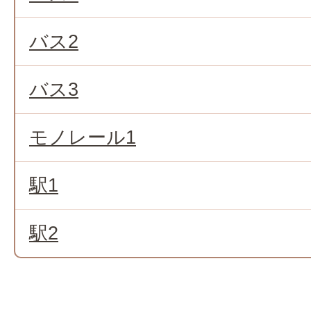
バス2
バス3
モノレール1
駅1
駅2