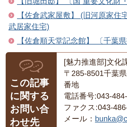
【旧堀田邸】 〔国 重要文化財・
【佐倉武家屋敷】 (旧河原家住
武居家住宅)
【佐倉順天堂記念館】 〔千葉
[魅力推進部]文化
〒285-8501千
この記事
番地
に関する
電話番号:043-484-
ファクス:043-486-
お問い合
メール：
bunka@ci
わせ先