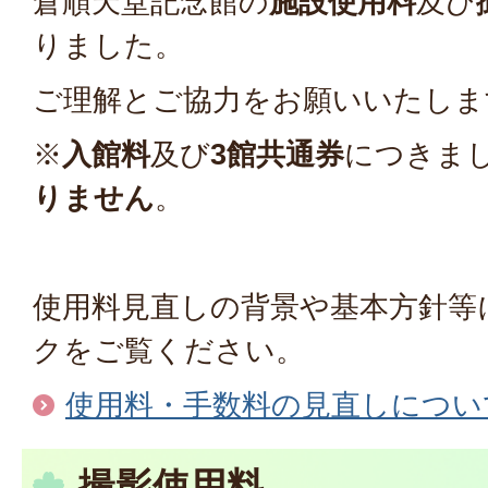
倉順天堂記念館の
施設使用料
及び
りました。
ご理解とご協力をお願いいたしま
※
入館料
及び
3館共通券
につきま
りません
。
使用料見直しの背景や基本方針等
クをご覧ください。
使用料・手数料の見直しについ
撮影使用料