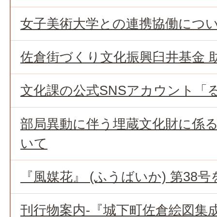
女子美術大学との連携協働につ
佐倉街づくり文化振興臼井基金 
文化課の公式SNSアカウント「
部局異動に伴う埋蔵文化財に係
いて
『風媒花』 (ふうばいか) 第38
刊行物案内-『城下町佐倉絵図集