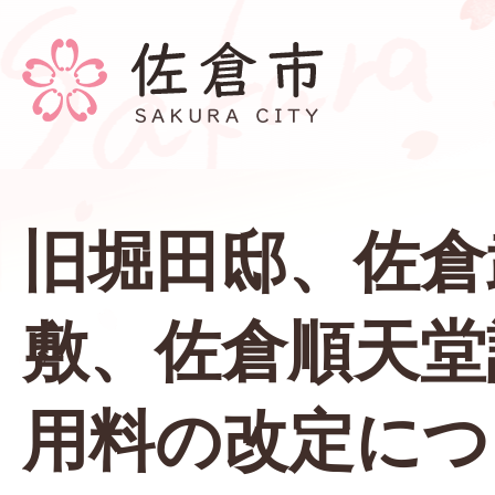
旧堀田邸、佐倉
敷、佐倉順天堂
用料の改定につ