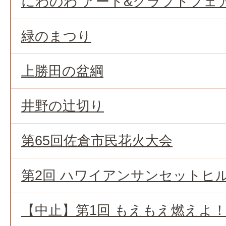
にわのわ アート&クラフトフェ
緑のまつり
上勝田の盆綱
井野の辻切り
第65回佐倉市民花火大会
第2回 ハワイアンサンセットヒ
【中止】第1回 もえもえ燃えよ