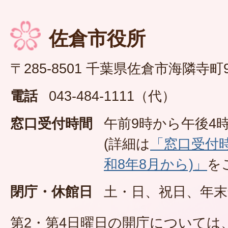
佐倉市役所
〒285-8501 千葉県佐倉市海隣寺町
電話
043-484-1111（代）
窓口受付時間
午前9時から午後4時
(詳細は
「窓口受付
和8年8月から)」
を
閉庁・休館日
土・日、祝日、年末
第2・第4日曜日の開庁については