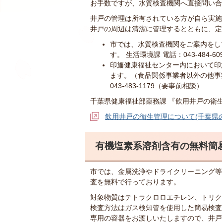
お手数ですが、水質検査機関へ直接問い合
井戸の管理は所有されている方が自ら実施
井戸の周辺は清潔に管理するとともに、定
市では、水質検査機関をご案内をし
す。 生活環境課 電話：043-484-60
印旛健康福祉センター内において印
ます。（食品関係事業者以外の他事
043-483-1179（要事前相談）
千葉県健康福祉部薬務課 『飲用井戸の衛
飲用井戸の衛生管理について(千葉県
有機塩素系溶剤含有の無料簡
市では、金属洗浄やドライクリーニング等
査を無料で行っております。
対象物質はテトラクロロエチレン、トリクロ
検査方法はガス検知管を使用した簡易検査
専用の容器をお渡しいたしますので、井戸