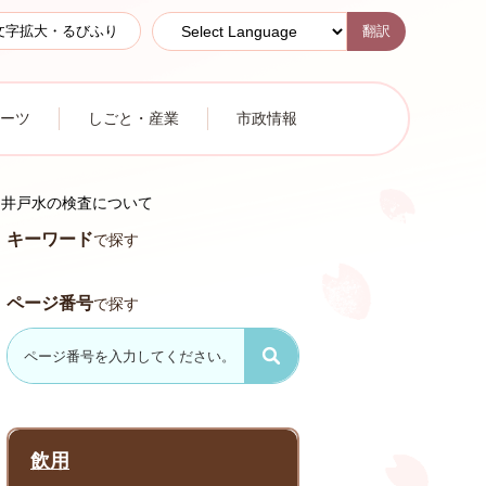
翻訳
文字拡大・るびふり
ーツ
しごと・産業
市政情報
井戸水の検査について
キーワード
で探す
ページ番号
で探す
飲用