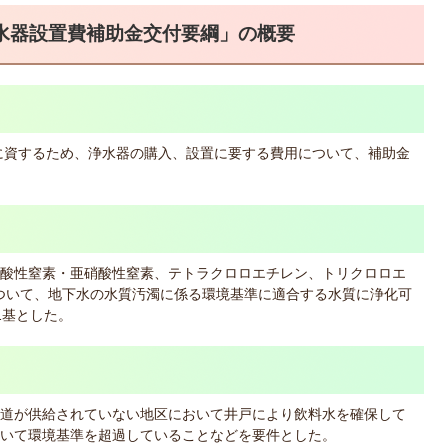
水器設置費補助金交付要綱」の概要
に資するため、浄水器の購入、設置に要する費用について、補助金
酸性窒素・亜硝酸性窒素、テトラクロロエチレン、トリクロロエ
について、地下水の水質汚濁に係る環境基準に適合する水質に浄化可
1基とした。
道が供給されていない地区において井戸により飲料水を確保して
いて環境基準を超過していることなどを要件とした。