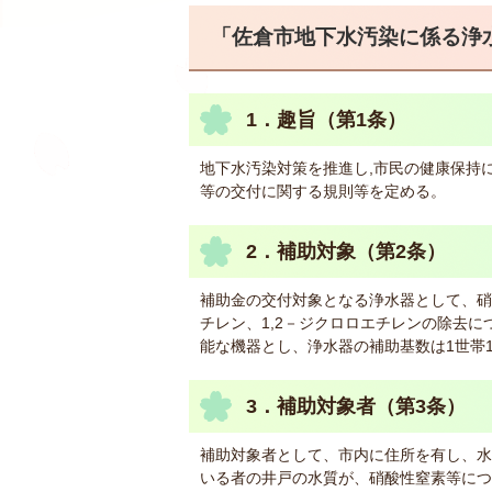
「佐倉市地下水汚染に係る浄
1．趣旨（第1条）
地下水汚染対策を推進し,市民の健康保持
等の交付に関する規則等を定める。
2．補助対象（第2条）
補助金の交付対象となる浄水器として、硝
チレン、1,2－ジクロロエチレンの除去
能な機器とし、浄水器の補助基数は1世帯
3．補助対象者（第3条）
補助対象者として、市内に住所を有し、水
いる者の井戸の水質が、硝酸性窒素等につ