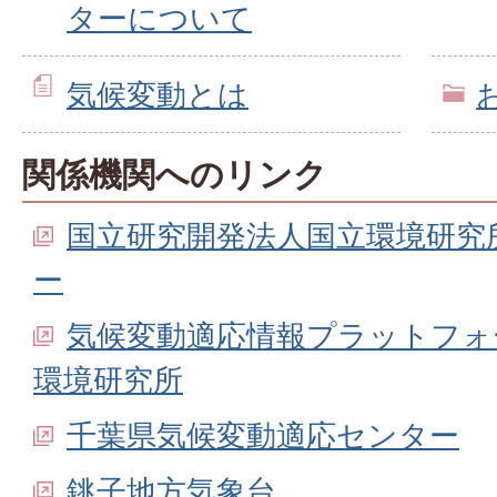
ターについて
セ
気候変動とは
ン
関係機関へのリンク
国立研究開発法人国立環境研究
タ
ー
ー
気候変動適応情報プラットフォーム
環境研究所
千葉県気候変動適応センター
銚子地方気象台