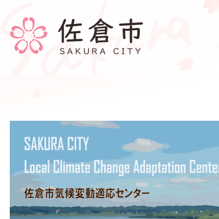
佐
倉
市