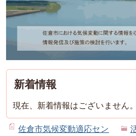
気
候
変
動
新着情報
適
現在、新着情報はございません
応
佐倉市気候変動適応セン