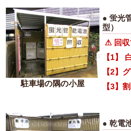
● 蛍光
型）
⚠ 回収
【1】 
【2】グ
駐車場の隅の小屋
【3】割
● 乾電