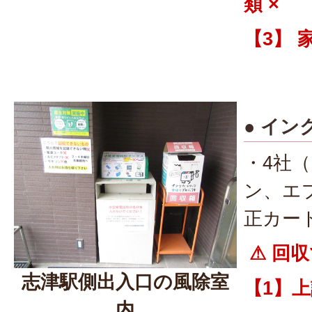
類 ×
【3】 
● イ
・4社
ン、エ
正カー
⚠ 回収
志津駅側出入口の風除室
【1】上
内