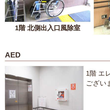
1階 北側出入口風除室
AED
1階 エ
ござい