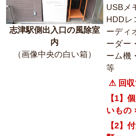
USB
HDD
志津駅側出入口の風除室
ーディ
内
ーダー
（画像中央の白い箱）
ーム機
等
⚠ 回収
【1】
いもの 
【2】