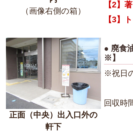
【2】著
（画像右側の箱）
【3】ト
● 廃食
※】
※祝日
回収時間
正面（中央）出入口外の
軒下