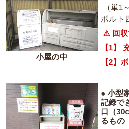
（単1
ボルト
⚠ 回収
【1】 
小屋の中
【2】ボ
● 小
記録で
口（30
るもの