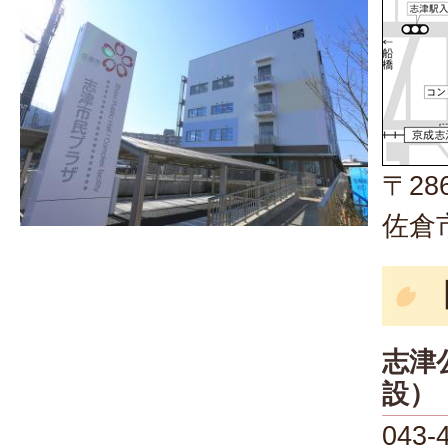
〒286
佐倉
志津
設）
043-