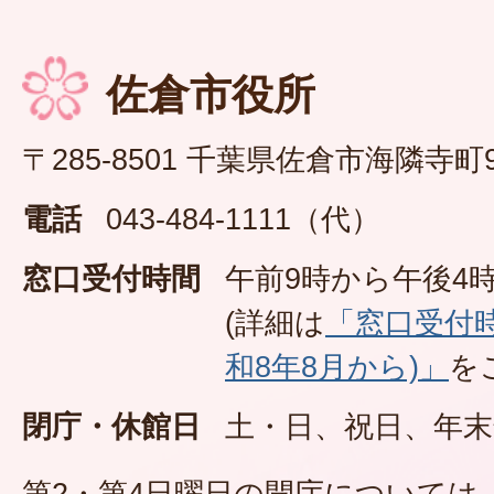
佐倉市役所
〒285-8501 千葉県佐倉市海隣寺町
電話
043-484-1111（代）
窓口受付時間
午前9時から午後4時
(詳細は
「窓口受付
和8年8月から)」
を
閉庁・休館日
土・日、祝日、年末
第2・第4日曜日の開庁については