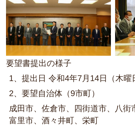
要望書提出の様子
1、提出日 令和4年7月14日（木
2、要望自治体（9市町）
成田市、佐倉市、四街道市、八街
富里市、酒々井町、栄町