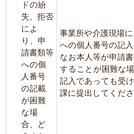
ドの紛
失、拒否
によ
事業所や介護現場に
り、申
への個人番号の記入
請書類等
なお本人等が申請書
への個
することが困難な場
人番号
記入であっても受け
の記載
課に提出してくだ
が困難
な場
合、ど