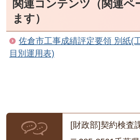
関連コンテンツ（関連ペ
ます）
佐倉市工事成績評定要領 別紙(
目別運用表)
[財政部]契約検査課