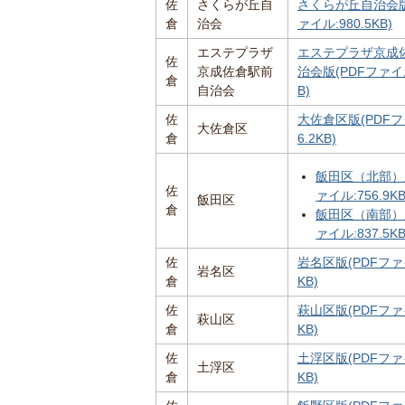
佐
さくらが丘自
さくらが丘自治会版
倉
治会
ァイル:980.5KB)
エステプラザ
エステプラザ京成
佐
京成佐倉駅前
治会版(PDFファイル
倉
自治会
B)
佐
大佐倉区版(PDFフ
大佐倉区
倉
6.2KB)
飯田区（北部）版
佐
ァイル:756.9KB
飯田区
倉
飯田区（南部）版
ァイル:837.5KB
佐
岩名区版(PDFファイ
岩名区
倉
KB)
佐
萩山区版(PDFファイ
萩山区
倉
KB)
佐
土浮区版(PDFファイ
土浮区
倉
KB)