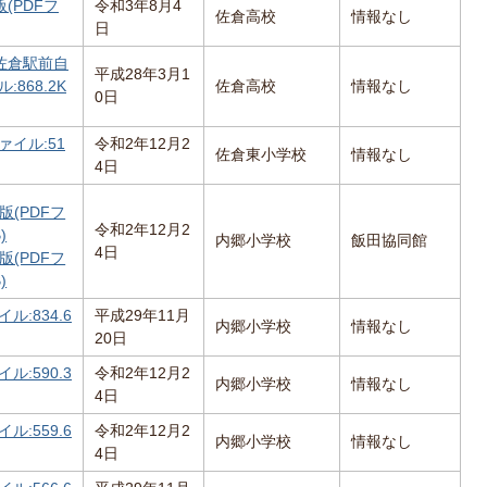
(PDFフ
令和3年8月4
佐倉高校
情報なし
日
佐倉駅前自
平成28年3月1
:868.2K
佐倉高校
情報なし
0日
ァイル:51
令和2年12月2
佐倉東小学校
情報なし
4日
(PDFフ
令和2年12月2
)
内郷小学校
飯田協同館
4日
(PDFフ
)
ル:834.6
平成29年11月
内郷小学校
情報なし
20日
ル:590.3
令和2年12月2
内郷小学校
情報なし
4日
ル:559.6
令和2年12月2
内郷小学校
情報なし
4日