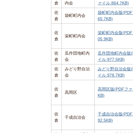
倉
内会
ァイル:864.7KB)
佐
袋町町内会版(PDF
袋町町内会
倉
65.7KB)
佐
栄町町内会版(PDF
栄町町内会
倉
05.9KB)
佐
瓜作団地町内
瓜作団地町内会版(
倉
会
イル:977.5KB)
佐
みどり野自治
みどり野自治会版(
倉
会
イル:978.7KB)
佐
高岡区版(PDFファイ
高岡区
倉
KB)
佐
千成自治会版(PDF
千成自治会
倉
92.5KB)