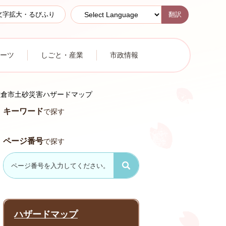
翻訳
文字拡大・るびふり
ーツ
しごと・産業
市政情報
佐倉市土砂災害ハザードマップ
キーワード
で探す
ページ番号
で探す
ハザードマップ