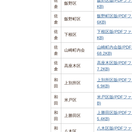
佐
飯野区版(PDFファイ
飯野区
倉
KB)
佐
飯野町区版(PDFフ
飯野町区
倉
6KB)
佐
下根区版(PDFファイ
下根区
倉
KB)
佐
山崎町内会版(PDF
山崎町内会
倉
68.2KB)
佐
高座木区版(PDFフ
高座木区
倉
7.2KB)
和
上別所区版(PDFフ
上別所区
田
6.9KB)
和
米戸区版(PDFファイ
米戸区
田
B)
和
上勝田区版(PDFフ
上勝田区
田
5.4KB)
和
八木区版(PDFファイ
八木区