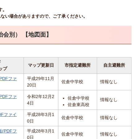
す。
れない場合がありますので、ご了承ください。
治会別） 【地図面】
害
マップ更新日
市指定避難所
自主避難所
ップ
PDFファ
平成29年11月
佐倉中学校
情報なし
20日
PDFファ
令和2年12月2
佐倉中学校
情報なし
4日
佐倉東高校
DFファイ
平成28年3月1
佐倉中学校
情報なし
0日
(PDFフ
平成28年3月1
佐倉中学校
情報なし
0日