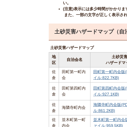
い。
(注意)表示には多少時間がかかりま
また、一部の文字が正しく表示さ
土砂災害ハザードマップ（自
土砂災害ハザードマップ
地
土砂災
自治会名
区
ハザードマ
佐
田町第一町内
田町第一町内会版(
倉
会
イル:822.7KB)
佐
田町第四町内
田町第四町内会版(
倉
会
イル:927.1KB)
佐
海隣寺町内会版(P
海隣寺町内会
倉
ル:861.2KB)
佐
並木町第一町
並木町第一町内会版
倉
内会
ァイル:959.5KB)