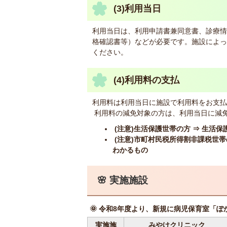
(3)利用当日
利用当日は、利用申請書兼同意書、診療情
格確認書等）などが必要です。施設によっ
ください。
(4)利用料の支払
利用料は利用当日に施設で利用料をお支払
利用料の減免対象の方は、利用当日に減
(注意)生活保護世帯の方 ⇒ 生活
(注意)市町村民税所得割非課税世
わかるもの
🌸 実施施設
🌞 令和8年度より、新規に病児保育室「
実施施
みやけクリニック