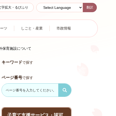
翻訳
文字拡大・るびふり
ーツ
しごと・産業
市政情報
外保育施設について
キーワード
で探す
ページ番号
で探す
子育て支援サービス・認可