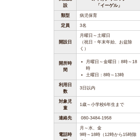
設
「イーゲル」
類型
病児保育
定員
3名
月曜日～土曜日
開設日
（祝日・年末年始、お盆除
く）
月曜日～金曜日：8時～18
開所時
時
間
土曜日：8時～13時
利用日
3日以内
数
対象児
1歳～小学校6年生まで
童
連絡先
080-3484-1958
月～水、金
電話時
9時～18時（12時から15時除