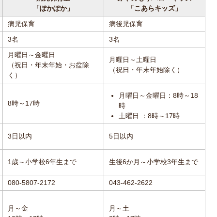
「ぽかぽか」
「こあらキッズ」
病児保育
病後児保育
3名
3名
月曜日～金曜日
月曜日～土曜日
（祝日・年末年始・お盆除
（祝日・年末年始除く）
く）
月曜日～金曜日：8時～18
8時～17時
時
土曜日 ：8時～17時
3日以内
5日以内
1歳～小学校6年生まで
生後6か月～小学校3年生まで
080-5807-2172
043-462-2622
月～金
月～土