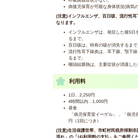
呼吸困難症状がない。
病後児保育が可能な身体状況(病気の
(注意)インフルエンザ、百日咳、流行性
なります。
インフルエンザは、発症した後5日
るまで。
百日咳は、特有の咳が消失するまで
流行性耳下線炎は、耳下腺、顎下線
るまで。
咽頭結膜熱は、主要症状が消退した
利用料
1日…2,250円
4時間以内…1,000円
昼食
「病児保育室イーゲル」 、「病児保
円（1回につき）
(注意)生活保護世帯、市町村民税所得割
流れ」の「(4)利用料の支払」をご参照く