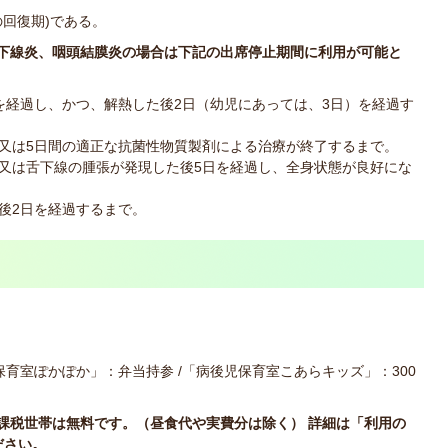
回復期)である。
耳下線炎、咽頭結膜炎の場合は下記の出席停止期間に利用が可能と
を経過し、かつ、解熱した後2日（幼児にあっては、3日）を経過す
又は5日間の適正な抗菌性物質製剤による治療が終了するまで。
又は舌下線の腫張が発現した後5日を経過し、全身状態が良好にな
後2日を経過するまで。
育室ぽかぽか」：弁当持参 /「病後児保育室こあらキッズ」：300
非課税世帯は無料です。（昼食代や実費分は除く） 詳細は「利用の
ださい。