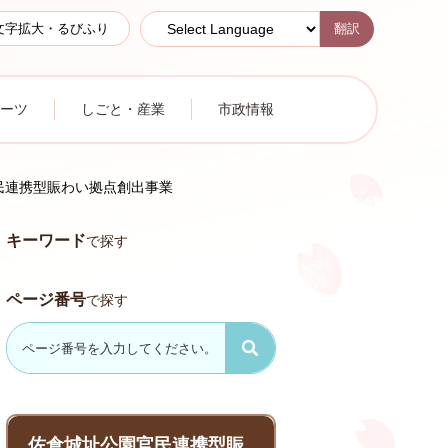
翻訳
文字拡大・るびふり
ーツ
しごと・産業
市政情報
民連携型賑わい拠点創出事業
キーワード
で探す
ページ番号
で探す
佐倉城址公園官民連携型賑