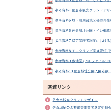
参考資料3 佐倉城下町エリアビジョン（
参考資料4 佐倉市観光グランドデザイン
参考資料5 城下町周辺地区都市再生整備
参考資料6 佐倉城址公園トイレ概略設計 
参考資料7 指定管理者制度における賃金
参考資料8 モニタリング実施要領 (PDF
参考資料9 敷地図 (PDFファイル: 200
参考資料10 佐倉城址公園入園者数（過去
関連リンク
佐倉市観光グランドデザイン
佐倉城址公園整備等事業者選定委員