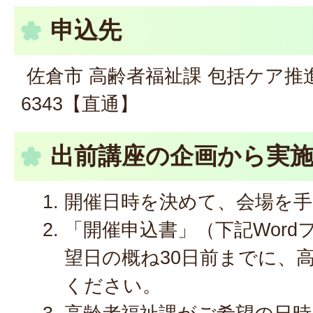
申込先
佐倉市 高齢者福祉課 包括ケア推進班 
6343【直通】
出前講座の企画から実
開催日時を決めて、会場を
「開催申込書」（下記Wor
望日の概ね30日前までに、
ください。