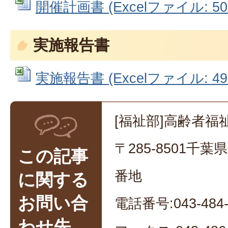
開催計画書 (Excelファイル: 50.
実施報告書
実施報告書 (Excelファイル: 49.
[福祉部]高齢者福
〒285-8501千
この記事
番地
に関する
お問い合
電話番号:043-484-
わせ先