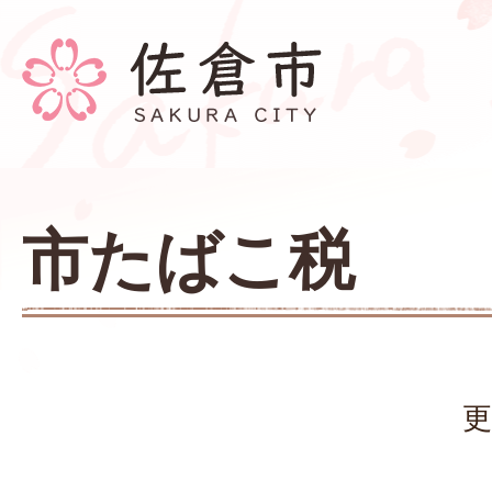
市たばこ税
更