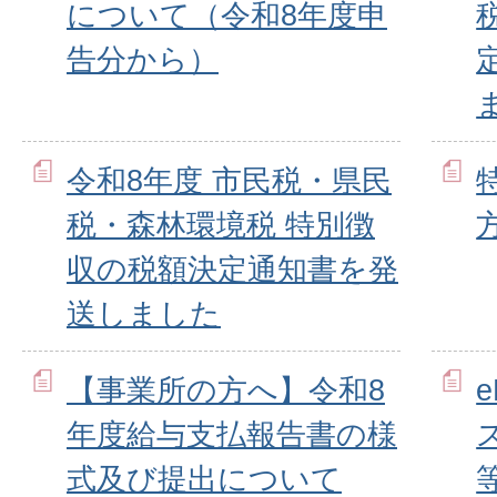
について（令和8年度申
告分から）
令和8年度 市民税・県民
税・森林環境税 特別徴
収の税額決定通知書を発
送しました
【事業所の方へ】令和8
年度給与支払報告書の様
式及び提出について