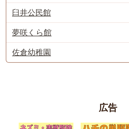
臼井公民館
夢咲くら館
佐倉幼稚園
広告