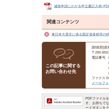
減免申請にかかる申立書記入例 (PDFフ
関連コンテンツ
東日本大震災に係る固定資産税等の
[財政部]資
〒285-8
電話番号:（
（土地班）
この記事に関する
（家屋班）
お問い合わせ先
（償却資産
ファクス:043
メールフォ
PDFファイルを閲
す。お持ちでない方
ードボタンを