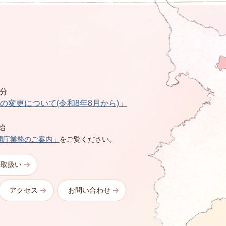
0分
の変更について(令和8年8月から)」
始
開庁業務のご案内」
をご覧ください。
の取扱い
アクセス
お問い合わせ