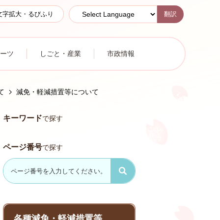
翻訳
文字拡大・るびふり
ーツ
しごと・産業
市政情報
て
減免・軽減措置等について
キーワード
で探す
ページ番号
で探す
各種減免・軽減措置等