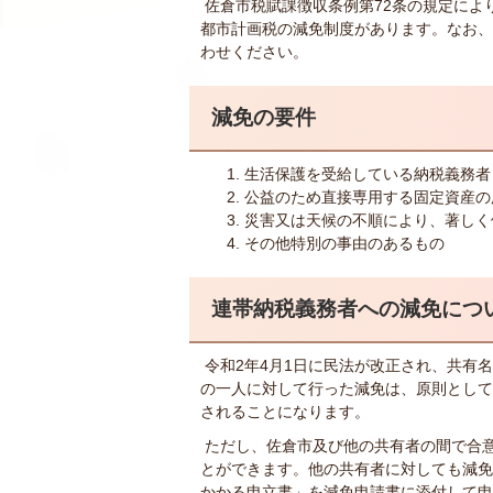
佐倉市税賦課徴収条例第72条の規定によ
都市計画税の減免制度があります。なお、
わせください。
減免の要件
生活保護を受給している納税義務者
公益のため直接専用する固定資産の
災害又は天候の不順により、著しく
その他特別の事由のあるもの
連帯納税義務者への減免につ
令和2年4月1日に民法が改正され、共有
の一人に対して行った減免は、原則として
されることになります。
ただし、佐倉市及び他の共有者の間で合
とができます。他の共有者に対しても減免
かかる申立書」を減免申請書に添付して申