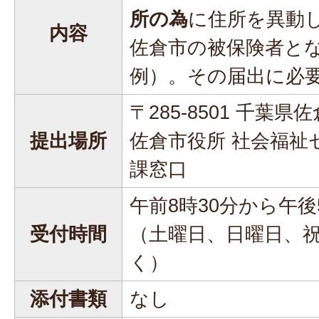
所の為
に住所を異動
内容
佐倉市の被保険者と
例）。その届出に必
〒285-8501 千葉県
提出場所
佐倉市役所 社会福祉
課窓口
午前8時30分から午後
受付時間
（土曜日、日曜日、
く）
添付書類
なし