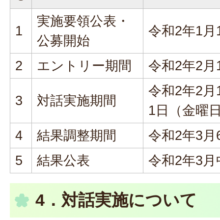
実施要領公表・
1
令和2年1月
公募開始
2
エントリー期間
令和2年2月
令和2年2月
3
対話実施期間
1日（金曜
4
結果調整期間
令和2年3
5
結果公表
令和2年3
4．対話実施について