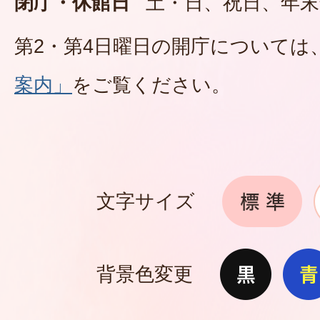
閉庁・休館日
土・日、祝日、年末
第2・第4日曜日の開庁については
案内」
をご覧ください。
文字サイズ
背景色変更