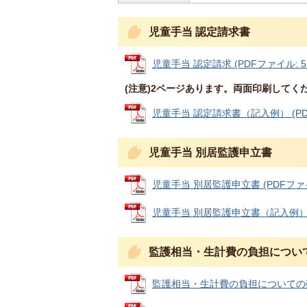
児童手当 認定請求書
児童手当 認定請求 (PDFファイル: 55
(注意)2ページあります。両面印刷してく
児童手当 認定請求書（記入例） (PDFフ
児童手当 別居監護申立書
児童手当 別居監護申立書 (PDFファイル:
児童手当 別居監護申立書（記入例） (P
監護相当・生計費の負担につい
監護相当・生計費の負担についての確認書 