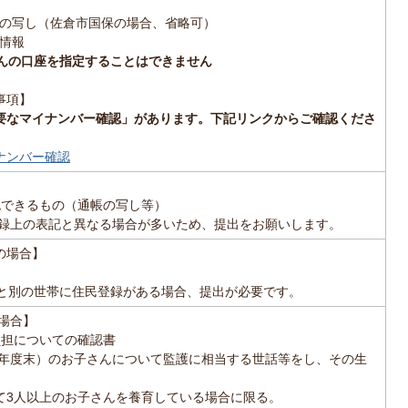
の写し（佐倉市国保の場合、省略可）
情報
さんの口座を指定することはできません
事項】
必要なマイナンバー確認」があります。下記リンクからご確認くださ
ナンバー確認
】
認できるもの（通帳の写し等）
録上の表記と異なる場合が多いため、提出をお願いします。
の場合】
者と別の世帯に住民登録がある場合、提出が必要です。
場合】
負担についての確認書
2歳年度末）のお子さんについて監護に相当する世話等をし、その生
て3人以上のお子さんを養育している場合に限る。