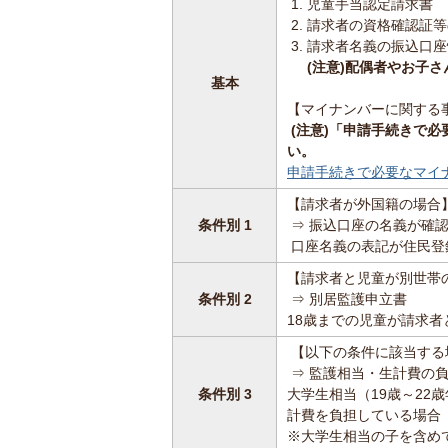
児童手当認定請求書
請求者の資格確認証等
請求者名義の振込口座
(注意)配偶者やお子
基本
【マイナンバーに関する
(注意)「申請手続きで
い。
申請手続きで必要なマイ
【請求者が外国籍の場合
条件別 1
⇒ 振込口座の名義が確
口座名義の表記が住民登
【請求者と児童が別世帯
条件別 2
⇒ 別居監護申立書
18歳までの児童が請求
【以下の条件に該当する
⇒ 監護相当・生計費の
条件別 3
大学生相当（19歳～2
計費を負担している場合
※大学生相当の子を含め