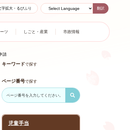
翻訳
文字拡大・るびふり
ーツ
しごと・産業
市政情報
申請
キーワード
で探す
ページ番号
で探す
児童手当