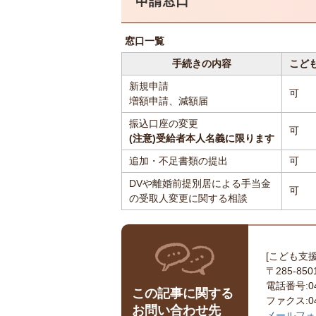
申請窓口
窓口一覧
手続きの内容
こど
新規申請
可
増額申請、減額届
振込口座の変更
可
(注意)受給者本人名義に限ります
追加・不足書類の提出
可
DVや離婚前提別居による手当金
可
の受取人変更に関する相談
[こども支
〒285-8
電話番号:043
この記事に関する
ファクス:043
お問い合わせ先
メールフォ