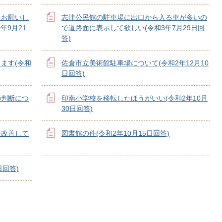
をお願いし
志津公民館の駐車場に出口から入る車が多いの
年9月21
で道路面に表示して欲しい(令和3年7月29日回
答)
ます(令和
佐倉市立美術館駐車場について(令和2年12月10
日回答)
の判断につ
印南小学校を移転したほうがいい(令和2年10月
30日回答)
を改善して
図書館の件(令和2年10月15日回答)
日回答)