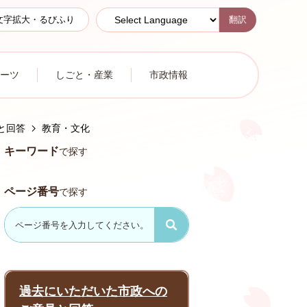
翻訳
文字拡大・るびふり
ーツ
しごと・産業
市政情報
と回答
教育・文化
キーワード
で探す
ページ番号
で探す
過去にいただいた市政への