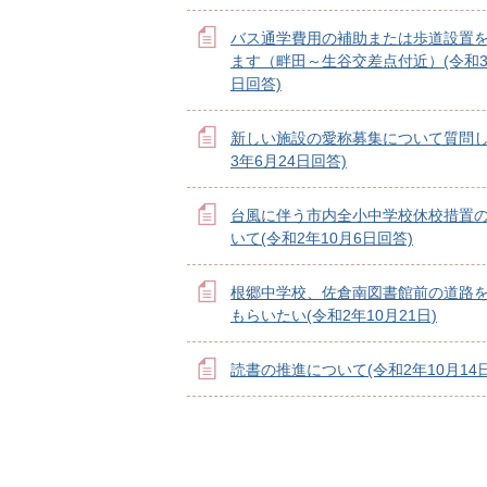
バス通学費用の補助または歩道設置
ます（畔田～生谷交差点付近）(令和3
日回答)
新しい施設の愛称募集について質問し
3年6月24日回答)
台風に伴う市内全小中学校休校措置
いて(令和2年10月6日回答)
根郷中学校、佐倉南図書館前の道路
もらいたい(令和2年10月21日)
読書の推進について(令和2年10月14