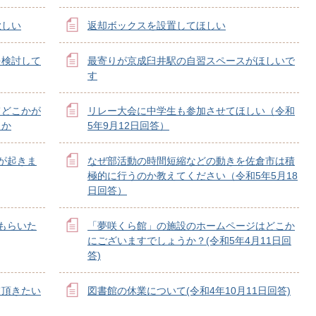
欲しい
返却ボックスを設置してほしい
を検討して
最寄りが京成臼井駅の自習スペースがほしいで
す
てどこかが
リレー大会に中学生も参加させてほしい（令和
うか
5年9月12日回答）
供が起きま
なぜ部活動の時間短縮などの動きを佐倉市は積
極的に行うのか教えてください（令和5年5月18
日回答）
もらいた
「夢咲くら館」の施設のホームページはどこか
にございますでしょうか？(令和5年4月11日回
答)
て頂きたい
図書館の休業について(令和4年10月11日回答)