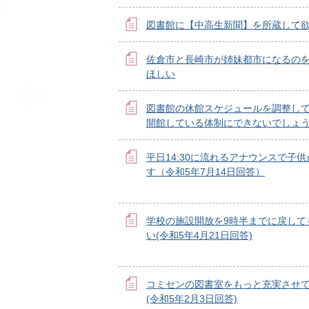
図書館に【中高生新聞】を所蔵して
佐倉市と長崎市が姉妹都市になるの
ほしい
図書館の休館スケジュールを調整し
開館している体制にできないでしょ
平日14:30に流れるアナウンスで子
す（令和5年7月14日回答）
学校の施設開放を9時半までに戻して
い(令和5年4月21日回答)
コミセンの図書室をもっと充実させ
(令和5年2月3日回答)