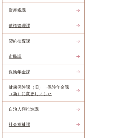
資産税課
債権管理課
契約検査課
市民課
保険年金課
健康保険課（旧）→保険年金課
（新）に変更しました
自治人権推進課
社会福祉課