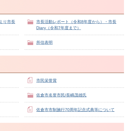
より市長
市長活動レポート（令和8年度から）・市長
Diary（令和7年度まで）
所信表明
市民栄誉賞
佐倉市名誉市民/長嶋茂雄氏
佐倉市市制施行70周年記念式典等について