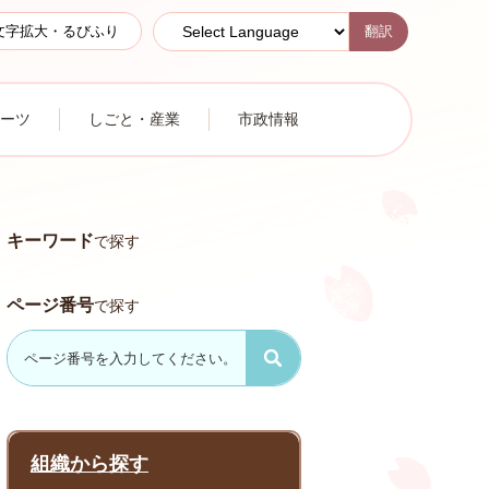
翻訳
文字拡大・るびふり
ーツ
しごと・産業
市政情報
キーワード
で探す
ページ番号
で探す
組織から探す